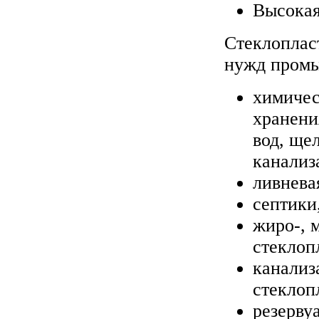
Высокая
Стеклоплас
нужд пром
химичес
хранени
вод, ще
канализа
ливнева
септики
жиро-, 
стеклоп
канализ
стеклоп
резерву