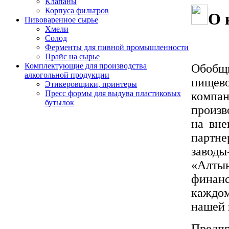
Клапаны
Корпуса фильтров
О 
Пивоваренное сырье
Хмели
Солод
Ферменты для пивной промышленности
Прайс на сырье
Комплектующие для производства
Обобщ
алкогольной продукции
пищев
Этикеровщики, принтеры
Пресс формы для выдува пластиковых
компа
бутылок
произв
на вне
партне
заводы
«Алты
финанс
каждо
нашей 
Предп